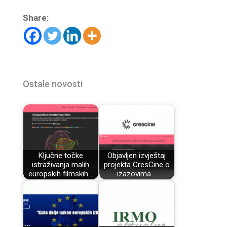
Share:
Ostale novosti
Ključne točke
Objavljen izvještaj
istraživanja malih
projekta CresCine o
europskih filmskih…
izazovima…