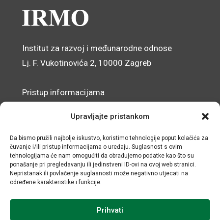
Institut za razvoj i međunarodne odnose
Lj. F. Vukotinovića 2, 10000 Zagreb
Pristup informacijama
Zaštita osobnih podataka
Upravljajte pristankom
Izjava o pristupačnosti mrežnog sjedišta
Da bismo pružili najbolje iskustvo, koristimo tehnologije poput kolačića za
čuvanje i/ili pristup informacijama o uređaju. Suglasnost s ovim
© IRMO – Impresum
tehnologijama će nam omogućiti da obrađujemo podatke kao što su
ponašanje pri pregledavanju ili jedinstveni ID-ovi na ovoj web stranici.
OIB: 31120185175
Nepristanak ili povlačenje suglasnosti može negativno utjecati na
određene karakteristike i funkcije.
Prihvati