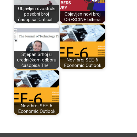
Objavljen dvostruki
posebni broj
Objavljen novi broj
časopisa 'Critical…
CRESCINE biltena
Stjepan Srhoj u
uredničkom odboru
Novi broj SEE-6
časopisa The…
Economic Outlook
Novi broj SEE-6
Economic Outlook