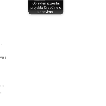
Objavljen izvještaj
projekta CresCine o
m
izazovima…
i,
m
va i
kob
e