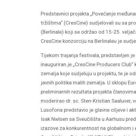
Predstavnici projekta „Povećanje međuna
tržištima“ (CresCine) sudjelovali su sa p
(Berlinale) koji se održao od 15-25. velj
CresCine konzorciju na Berlinaleu je sudje
Tijekom trajanja festivala, predstavljen je
inauguriran je „CresCine Producers Club“ 
zemalja koje sudjeluju u projektu, te je o
javnih politika malih zemalja. U sklopu E
preliminarnih rezultata projekta članovim
moderirao dr. sc. Sten-Kristian Saaluver, 
Lusofona predstavio je glavne ciljeve i ak
Isak Nielsen sa Sveučilišta u Aarhusu pre
izazove za konkurentnost na globalnom i 