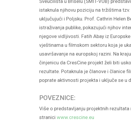
Sveučilišta u Briselu (SMIT-VUB) predstav
istaknula njihovu poziciju na tržištima tzv. 
uključujući i Poljsku. Prof. Cathrin Helen 
istraživanja publike, pokazujući njihov in
njegove vidljivosti. Fatih Abay iz Europsk
vještinama u filmskom sektoru koja je uka
usavršavanje na europskoj razini. Na kraju 
činjenicu da CresCine projekt želi biti usko
rezultate. Potaknula je članove i članice 
poprate aktivnosti projekta i uključe se u d
POVEZNICE:
Više o predstavljanju projektnih rezultat
stranici
www.crescine.eu