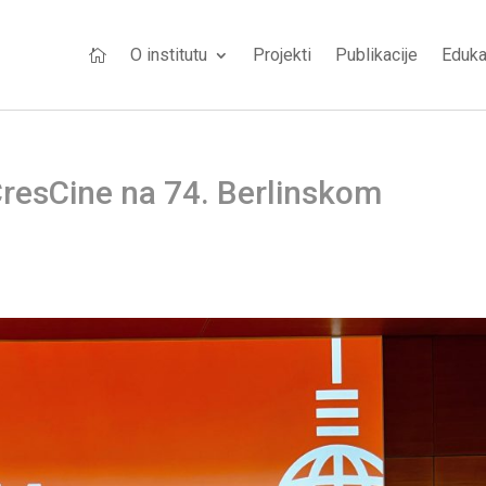
O institutu
Projekti
Publikacije
Eduka

CresCine na 74. Berlinskom