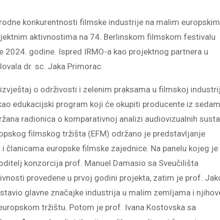
rodne konkurentnosti filmske industrije na malim europski
rojektnim aktivnostima na 74. Berlinskom filmskom festivalu
ače 2024. godine. Ispred IRMO-a kao projektnog partnera u
lovala dr. sc. Jaka Primorac.
 izvještaj o održivosti i zelenim praksama u filmskoj industrij
kao edukacijski program koji će okupiti producente iz seda
držana radionica o komparativnoj analizi audiovizualnih susta
uropskog filmskog tržišta (EFM) održano je predstavljanje
a i članicama europske filmske zajednice. Na panelu kojeg je
voditelj konzorcija prof. Manuel Damasio sa Sveučilišta
tivnosti provedene u prvoj godini projekta, zatim je prof. Ja
dstavio glavne značajke industrija u malim zemljama i njihov
europskom tržištu. Potom je prof. Ivana Kostovska sa