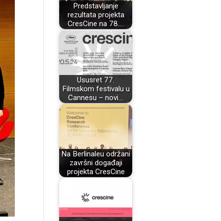
Predstavljanje
rezultata projekta
CresCine na 78.…
Ususret 77.
Filmskom festivalu u
Cannesu – novi…
Na Berlinaleu održani
završni događaji
projekta CresCine