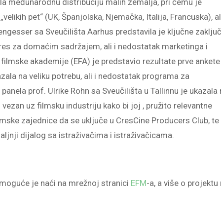
ila međunarodnu distribuciju malih zemalja, pri čemu je
„velikih pet“ (UK, Španjolska, Njemačka, Italija, Francuska), al
Bengesser sa Sveučilišta Aarhus predstavila je ključne zaklju
teres za domaćim sadržajem, ali i nedostatak marketinga i
e filmske akademije (EFA) je predstavio rezultate prve ankete
zala na veliku potrebu, ali i nedostatak programa za
panela prof. Ulrike Rohn sa Sveučilišta u Tallinnu je ukazala
 vezan uz filmsku industriju kako bi joj , pružito relevantne
filmske zajednice da se uključe u CresCine Producers Club, te
aljnji dijalog sa istraživačima i istraživačicama.
a moguće je naći na mrežnoj stranici
EFM
-a, a više o projektu