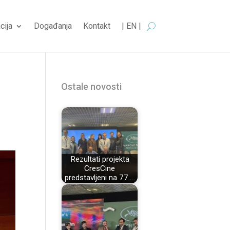
cija
Događanja
Kontakt
| EN |
Ostale novosti
Rezultati projekta
CresCine
predstavljeni na 77.…