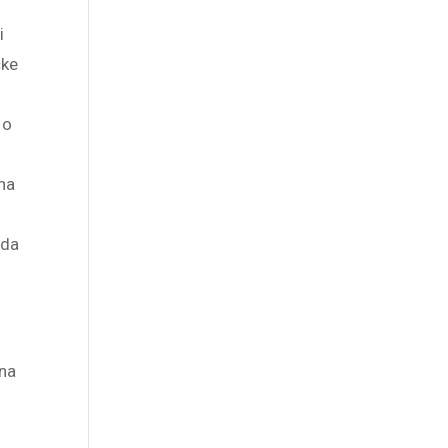
i
čke
 o
 na
 da
 na