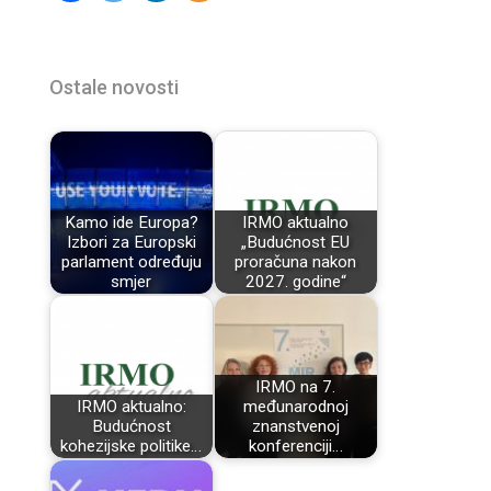
Ostale novosti
Kamo ide Europa?
IRMO aktualno
Izbori za Europski
„Budućnost EU
parlament određuju
proračuna nakon
smjer
2027. godine“
IRMO na 7.
IRMO aktualno:
međunarodnoj
Budućnost
znanstvenoj
kohezijske politike…
konferenciji…