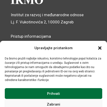
Institut za razvoj i međunarodne odnose
Lj. F. Vukotinovića 2, 10000 Zagreb
Pristup informacijama
Zaštita osobnih podataka
Upravljajte pristankom
Izjava o pristupačnosti mrežnog sjedišta
Da bismo pružili najbolje iskustvo, koristimo tehnologije poput kolačića za
čuvanje i/ili pristup informacijama o uređaju. Suglasnost s ovim
© IRMO – Impresum
tehnologijama će nam omogućiti da obrađujemo podatke kao što su
ponašanje pri pregledavanju ili jedinstveni ID-ovi na ovoj web stranici.
OIB: 31120185175
Nepristanak ili povlačenje suglasnosti može negativno utjecati na
određene karakteristike i funkcije.
Prihvati
Zabrani