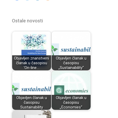
Ostale novosti
Objavljen znanstveni
Objavljen članak u
članak u časopisu
časopisu
'On-line…
„Sustainability“
Objavljen članak u
Objavljen članak u
časopisu
časopisu
Sustainability
„Economies“