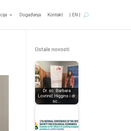
cija
Događanja
Kontakt
| EN |
Ostale novosti
Dr. sc. Barbara
Lovrinić Higgins i dr.
sc.…