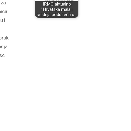
 za
IRMO aktualno
"Hrvatska mala i
ica:
srednja poduzeća u…
u i
orak
anja
sc.