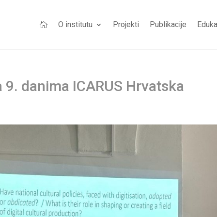
O institutu
Projekti
Publikacije
Eduka

a 9. danima ICARUS Hrvatska