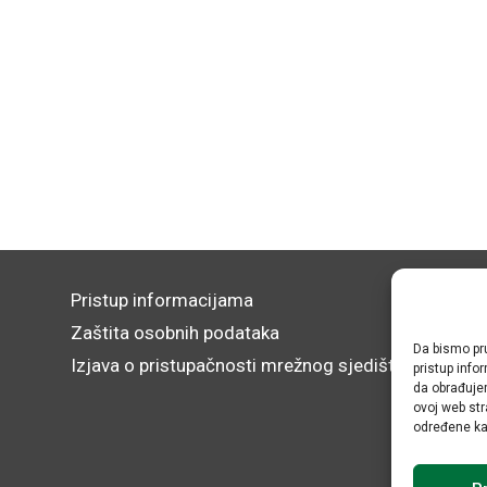
Pristup informacijama
Zaštita osobnih podataka
Da bismo pru
Izjava o pristupačnosti mrežnog sjedišta
pristup inf
da obrađujem
ovoj web str
određene kar