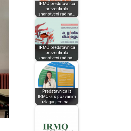
IRMO predstavnica
prezentirala
znanstveni rad na…
IRMO predstavnica
prezentirala
znanstveni rad na…
Predstavnica iz
IRMO-a s pozvanim
izlaganjem na…