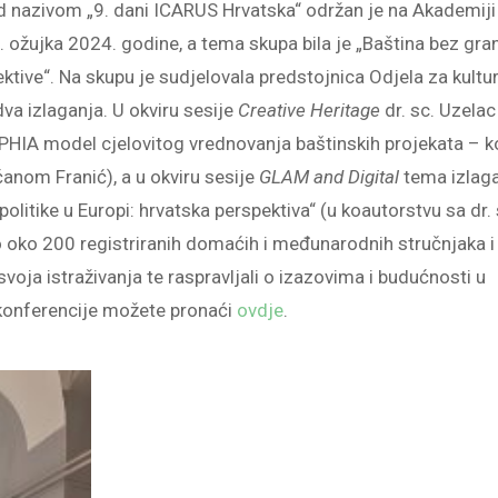
 nazivom „9. dani ICARUS Hrvatska“ održan je na Akademiji
. ožujka 2024. godine, a tema skupa bila je „Baština bez gran
ktive“. Na skupu je sudjelovala predstojnica Odjela za kultur
va izlaganja. U okviru sesije
Creative Heritage
dr. sc. Uzelac
PHIA model cjelovitog vrednovanja baštinskih projekata – k
anom Franić), a u okviru sesije
GLAM and Digital
tema izlag
 politike u Europi: hrvatska perspektiva“ (u koautorstvu sa dr. 
 oko 200 registriranih domaćih i međunarodnih stručnjaka i
 svoja istraživanja te raspravljali o izazovima i budućnosti u
 konferencije možete pronaći
ovdje
.