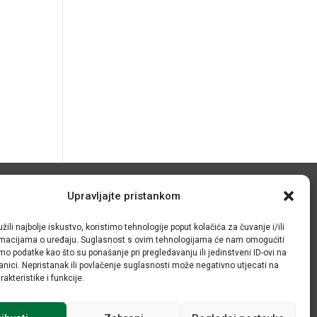
© IRMO – Impresum
Upravljajte pristankom
OIB: 31120185175
žili najbolje iskustvo, koristimo tehnologije poput kolačića za čuvanje i/ili
ormacijama o uređaju. Suglasnost s ovim tehnologijama će nam omogućiti
o podatke kao što su ponašanje pri pregledavanju ili jedinstveni ID-ovi na
anici. Nepristanak ili povlačenje suglasnosti može negativno utjecati na
akteristike i funkcije.