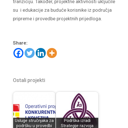
tranziciju. Također, projektne aktivnosti uključile
su i edukacije za buduće korisnike iz područja
pripreme i provedbe projektnih prijedloga.
Share:
Ostali projekti
Usluge stručnjaka za
Podrška izradi
podršku u provedbi
Strategije razvoja