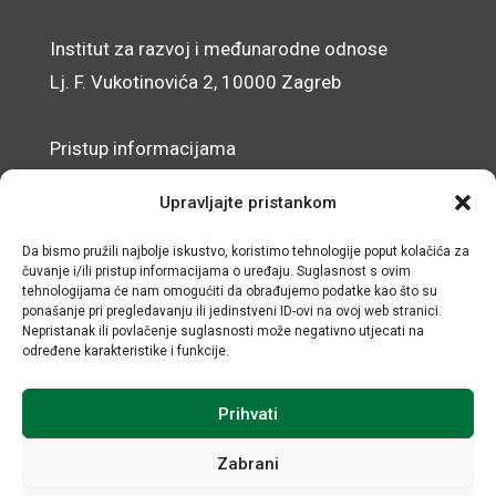
Institut za razvoj i međunarodne odnose
Lj. F. Vukotinovića 2, 10000 Zagreb
Pristup informacijama
Zaštita osobnih podataka
Upravljajte pristankom
Izjava o pristupačnosti mrežnog sjedišta
Da bismo pružili najbolje iskustvo, koristimo tehnologije poput kolačića za
čuvanje i/ili pristup informacijama o uređaju. Suglasnost s ovim
© IRMO – Impresum
tehnologijama će nam omogućiti da obrađujemo podatke kao što su
ponašanje pri pregledavanju ili jedinstveni ID-ovi na ovoj web stranici.
OIB: 31120185175
Nepristanak ili povlačenje suglasnosti može negativno utjecati na
određene karakteristike i funkcije.
Prihvati
Zabrani