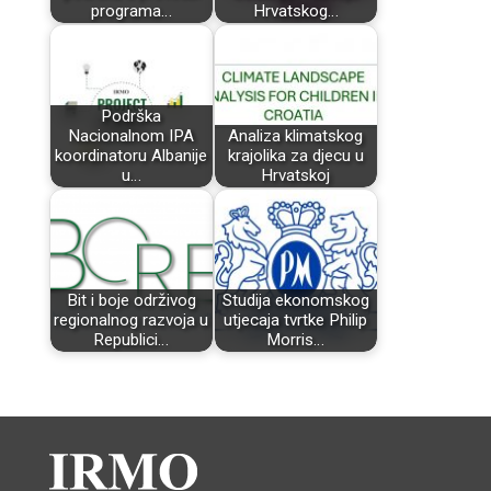
programa…
Hrvatskog…
Podrška
Nacionalnom IPA
Analiza klimatskog
koordinatoru Albanije
krajolika za djecu u
u…
Hrvatskoj
Bit i boje održivog
Studija ekonomskog
regionalnog razvoja u
utjecaja tvrtke Philip
Republici…
Morris…