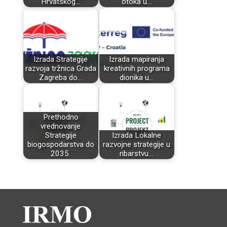
Hrvatskog…
otoka u…
Izrada Strategije
Izrada mapiranja
razvoja tržnica Grada
kreativnih programa
Zagreba do…
dionika u…
Prethodno
vrednovanje
Strategije
Izrada Lokalne
biogospodarstva do
razvojne strategije u
2035.
ribarstvu…