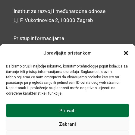
Institut za razvoj i međunarodne odnose
Lj. F. Vukotinovića 2, 10000 Zagreb
Pristup informacijama
Zaštita osobnih podataka
Upravljajte pristankom
Izjava o pristupačnosti mrežnog sjedišta
Da bismo pružili najbolje iskustvo, koristimo tehnologije poput kolačića za
čuvanje i/ili pristup informacijama o uređaju. Suglasnost s ovim
© IRMO – Impresum
tehnologijama će nam omogućiti da obrađujemo podatke kao što su
ponašanje pri pregledavanju ili jedinstveni ID-ovi na ovoj web stranici.
OIB: 31120185175
Nepristanak ili povlačenje suglasnosti može negativno utjecati na
određene karakteristike i funkcije.
Prihvati
Zabrani