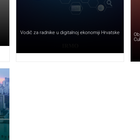
Vodič za radnike u digitalnoj ekonomiji Hrvatske
Obj
Cu