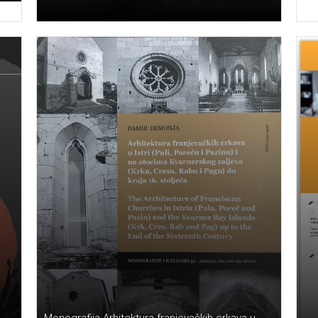
Monografija Arhitektura franjevačkih crkava u