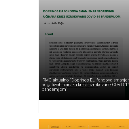
IRMO aktualno “Doprinos EU fondova smanjen
negativnih učinaka krize uzrokovane COVID-1
pandemijom”