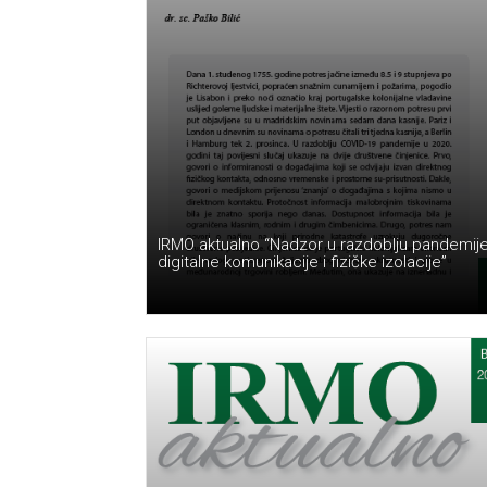
IRMO aktualno “Nadzor u razdoblju pandemije
digitalne komunikacije i fizičke izolacije”