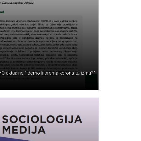
MO aktualno “Idemo li prema korona turizmu?”