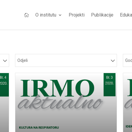
O institutu
Projekti
Publikacije
Eduka

Odjeli
God