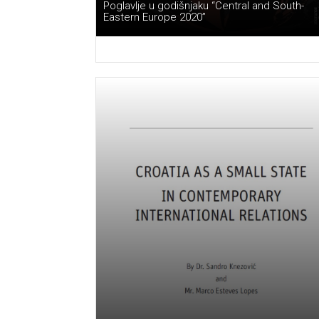
Poglavlje u godišnjaku “Central and South-
Eastern Europe 2020”