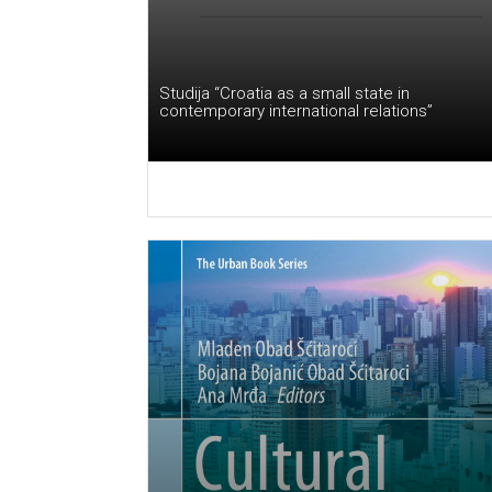
Studija “Croatia as a small state in
contemporary international relations”