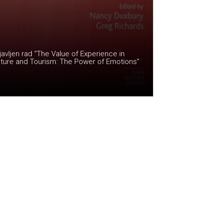
avljen rad “The Value of Experience in
lture and Tourism: The Power of Emotions”