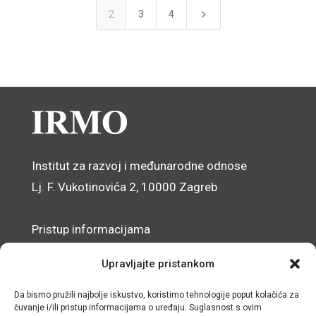
5
2
3
4
Institut za razvoj i međunarodne odnose
Lj. F. Vukotinovića 2, 10000 Zagreb
Pristup informacijama
Zaštita osobnih podataka
Upravljajte pristankom
Izjava o pristupačnosti mrežnog sjedišta
Da bismo pružili najbolje iskustvo, koristimo tehnologije poput kolačića za
čuvanje i/ili pristup informacijama o uređaju. Suglasnost s ovim
© IRMO – Impresum