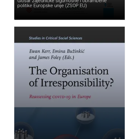
Glosar zajedničke sigurnosne i obrambene
politike Europske unije (ZSOP EU)