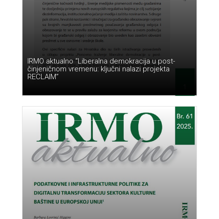
IRMO aktualno “Liberalna demokracija u post-
činjeničnom vremenu: ključni nalazi projekta
RECLAIM”