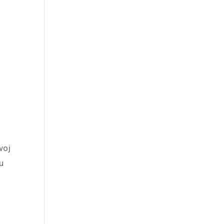
voj
u