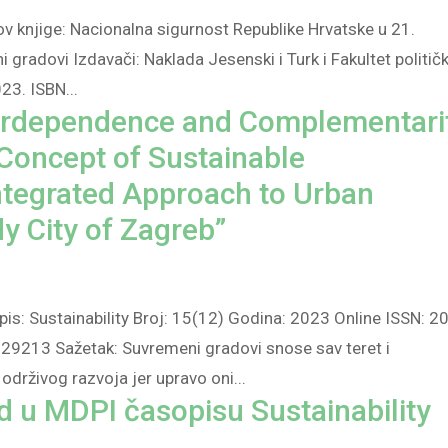
ov knjige: Nacionalna sigurnost Republike Hrvatske u 21.
i gradovi Izdavači: Naklada Jesenski i Turk i Fakultet politič
23. ISBN...
terdependence and Complementari
 Concept of Sustainable
ntegrated Approach to Urban
 City of Zagreb”
is: Sustainability Broj: 15(12) Godina: 2023 Online ISSN: 2
29213 Sažetak: Suvremeni gradovi snose sav teret i
drživog razvoja jer upravo oni...
d u MDPI časopisu Sustainability