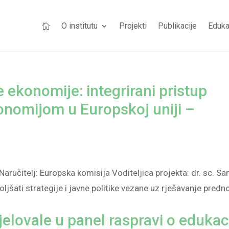
O institutu
Projekti
Publikacije
Eduka

e ekonomije: integrirani pristup
nomijom u Europskoj uniji –
aručitelj: Europska komisija Voditeljica projekta: dr. sc. Sa
boljšati strategije i javne politike vezane uz rješavanje predn
lovale u panel raspravi o edukaci