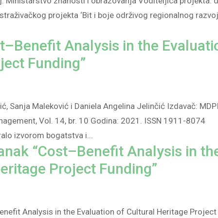
: Ministarstvo znanosti i obrazovanja Voditeljica projekta: d
istraživačkog projekta ‘Bit i boje održivog regionalnog razvo
–Benefit Analysis in the Evaluati
oject Funding”
ić, Sanja Maleković i Daniela Angelina Jelinčić Izdavač: MDP
anagement, Vol. 14, br. 10 Godina: 2021. ISSN 1911-8074
alo izvorom bogatstva i...
anak “Cost–Benefit Analysis in th
Heritage Project Funding”
fit Analysis in the Evaluation of Cultural Heritage Project