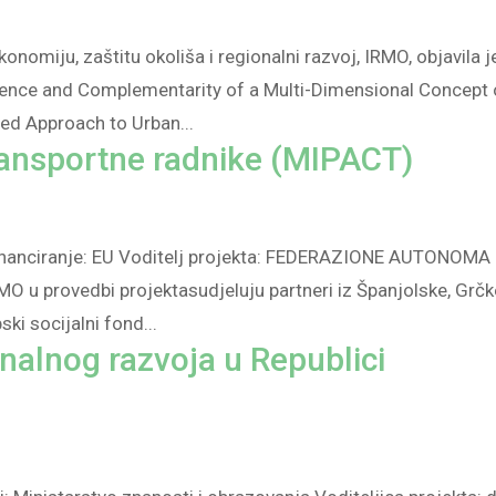
konomiju, zaštitu okoliša i regionalni razvoj, IRMO, objavila j
ence and Complementarity of a Multi-Dimensional Concept 
ed Approach to Urban...
transportne radnike (MIPACT)
Financiranje: EU Voditelj projekta: FEDERAZIONE AUTONOMA
MO u provedbi projektasudjeluju partneri iz Španjolske, Grčk
ki socijalni fond...
onalnog razvoja u Republici