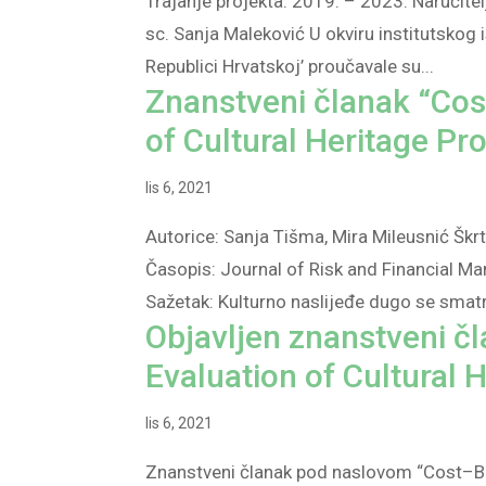
Trajanje projekta: 2019. – 2023. Naručitelj
sc. Sanja Maleković U okviru institutskog 
Republici Hrvatskoj’ proučavale su...
Znanstveni članak “Cost
of Cultural Heritage Pr
lis 6, 2021
Autorice: Sanja Tišma, Mira Mileusnić Škrt
Časopis: Journal of Risk and Financial M
Sažetak: Kulturno naslijeđe dugo se smatr
Objavljen znanstveni čl
Evaluation of Cultural 
lis 6, 2021
Znanstveni članak pod naslovom “Cost–Bene