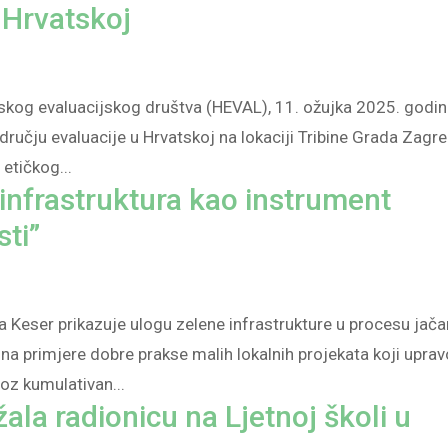
 Hrvatskoj
skog evaluacijskog društva (HEVAL), 11. ožujka 2025. godi
dručju evaluacije u Hrvatskoj na lokaciji Tribine Grada Zagre
etičkog...
infrastruktura kao instrument
ti”
a Keser prikazuje ulogu zelene infrastrukture u procesu jača
na primjere dobre prakse malih lokalnih projekata koji uprav
oz kumulativan...
la radionicu na Ljetnoj školi u