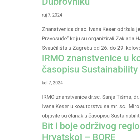
Dubrovniku
ruj 7, 2024
Znanstvenica dr.sc. Ivana Keser održala je 
Pravosuđe“ koju su organizirali Zaklada H
Sveučilišta u Zagrebu od 26. do 29. kolov
IRMO znanstvenice u ko
časopisu Sustainability
kol 7, 2024
IRMO znanstvenice dr.sc. Sanja Tišma, dr.sc
Ivana Keser u koautorstvu sa mr. sc. Miro
objavile su članak u časopisu Sustainabili
Bit i boje održivog regi
Hrvatskoj – BORE