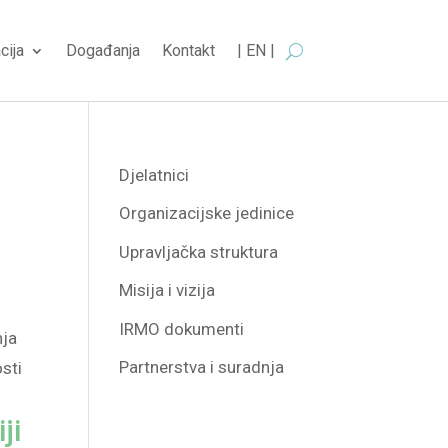
cija
Događanja
Kontakt
| EN |
Djelatnici
Organizacijske jedinice
Upravljačka struktura
Misija i vizija
IRMO dokumenti
nja
Partnerstva i suradnja
osti
ji