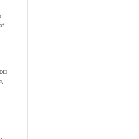
e
of
 DEI
e,