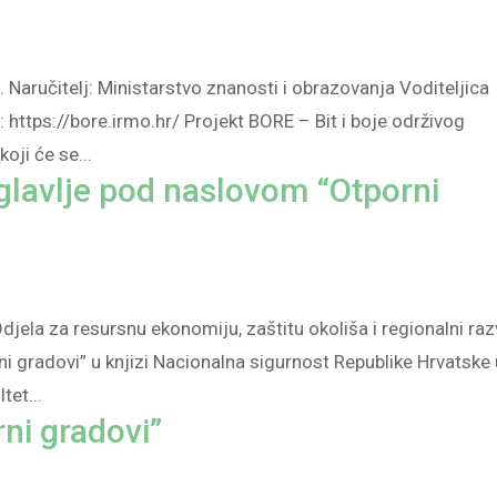
 Naručitelj: Ministarstvo znanosti i obrazovanja Voditeljica
: https://bore.irmo.hr/ Projekt BORE – Bit i boje održivog
oji će se...
oglavlje pod naslovom “Otporni
djela za resursnu ekonomiju, zaštitu okoliša i regionalni raz
i gradovi” u knjizi Nacionalna sigurnost Republike Hrvatske 
tet...
rni gradovi”