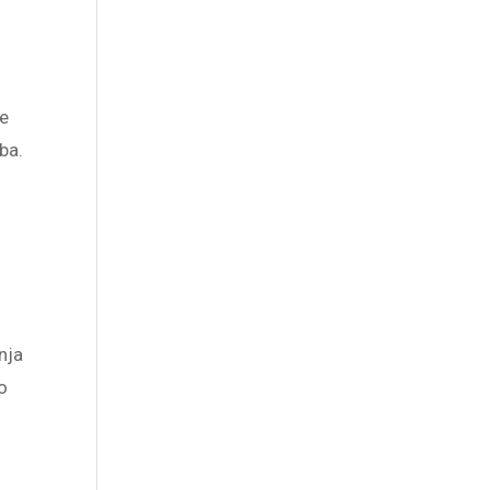
ne
ba.
nja
o