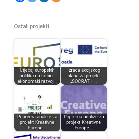
Ostali projekti
Utjecaj europskih
Izrada akcijskog
politika na socio-
plana za projekt
ekonomski razvoj…
„SOCRAT –…
Priprema analize za
Priprema analize za
projekt Kreativne
projekt Kreativne
Europe:…
Europe:…