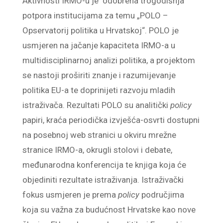
Aktivnosti IRMO-u je odobrena trogodišnja
potpora institucijama za temu „POLO –
Opservatorij politika u Hrvatskoj“. POLO je
usmjeren na jačanje kapaciteta IRMO-a u
multidisciplinarnoj analizi politika, a projektom
se nastoji proširiti znanje i razumijevanje
politika EU-a te doprinijeti razvoju mladih
istraživača. Rezultati POLO su analitički
policy
papiri, kraća periodička izvješća-osvrti dostupni
na posebnoj web stranici u okviru mrežne
stranice IRMO-a, okrugli stolovi i debate,
međunarodna konferencija te knjiga koja će
objediniti rezultate istraživanja. Istraživački
fokus usmjeren je prema
policy
područjima
koja su važna za budućnost Hrvatske kao nove