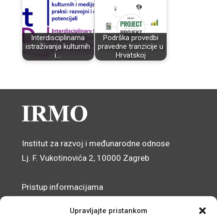
Interdisciplinarna
Podrška provedbi
istraživanja kulturnih
pravedne tranzicije u
i…
Hrvatskoj
Institut za razvoj i međunarodne odnose
Lj. F. Vukotinovića 2, 10000 Zagreb
Pristup informacijama
Zaštita osobnih podataka
Upravljajte pristankom
Izjava o pristupačnosti mrežnog sjedišta