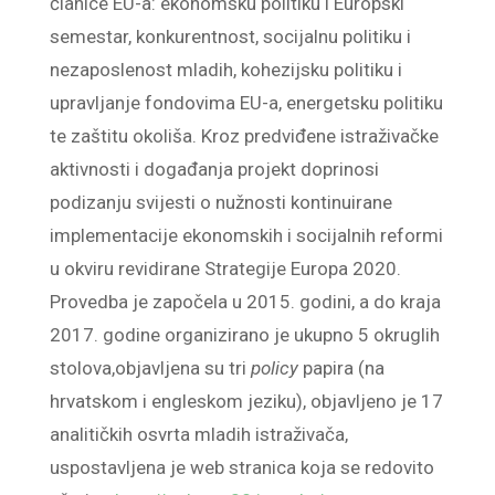
članice EU-a: ekonomsku politiku i Europski
semestar, konkurentnost, socijalnu politiku i
nezaposlenost mladih, kohezijsku politiku i
upravljanje fondovima EU-a, energetsku politiku
te zaštitu okoliša. Kroz predviđene istraživačke
aktivnosti i događanja projekt doprinosi
podizanju svijesti o nužnosti kontinuirane
implementacije ekonomskih i socijalnih reformi
u okviru revidirane Strategije Europa 2020.
Provedba je započela u 2015. godini, a do kraja
2017. godine organizirano je ukupno 5 okruglih
stolova,objavljena su tri
policy
papira (na
hrvatskom i engleskom jeziku), objavljeno je 17
analitičkih osvrta mladih istraživača,
uspostavljena je web stranica koja se redovito